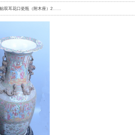
贴双耳花口瓷瓶（附木座）2……