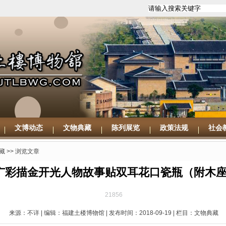
文博动态
文物典藏
陈列展览
政策法规
社会
藏
>> 浏览文章
广彩描金开光人物故事贴双耳花口瓷瓶（附木座
21856
来源：不详 | 编辑：福建土楼博物馆 | 发布时间：2018-09-19 | 栏目：文物典藏