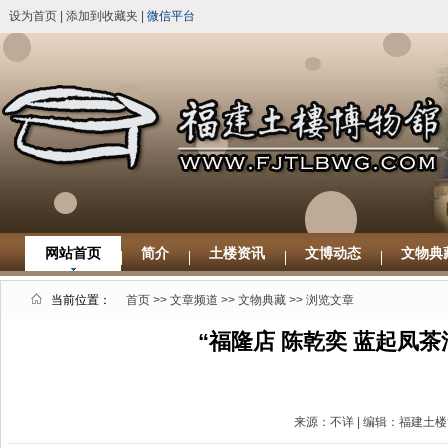
设为首页
|
添加到收藏夹
|
微信平台
网站首页
简介
土楼资讯
文博动态
文物典
当前位置：
首页
>>
文章频道
>>
文物典藏
>> 浏览文章
“福隆店 陈乾奕 蓝起凤
来源：不详 | 编辑：福建土楼博物