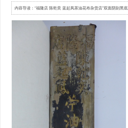
内容导读：“福隆店 陈乾奕 蓝起凤茶油花布杂货店”双面阴刻黑