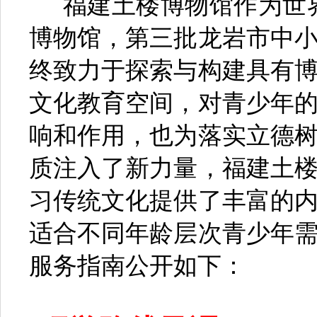
福建土楼博物馆作为世界
博物馆，第三批龙岩市中
终致力于探索与构建具有
文化教育空间，对青少年
响和作用，也为落实立德
质注入了新力量，福建土
习传统文化提供了丰富的
适合不同年龄层次青少年
服务指南公开如下：