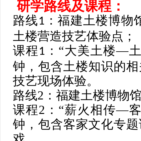
研学路线及课程：
路线
：福建土楼博物
1
土楼营造技艺体验点；
课程
：“大美土楼—
1
钟，包含土楼知识的相
技艺现场体验。
路线
2：福建土楼博物
课程
2：“薪火相传—
钟，包含客家文化专题
戏。