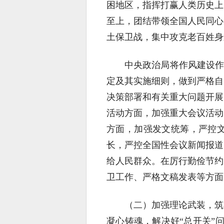
困地区，指挥打赢人类历史上
至上，团结带领全国人民同心
土保卫战，集中攻克老百姓身
中央政治局将作风建设作
定及其实施细则，做到严格自
决策部署和有关重大问题开展
活动方面，加强重大会议活动
方面，加强发文统筹，严控
长，严控全国性会议新闻报道
给人民群众。在厉行勤俭节约
卫工作、严格文稿发表等方面
（二）加强理论武装，筑
凝心铸魂，解决好“总开关”