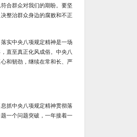
也符合群众对我们的期盼。要坚
坚决整治群众身边的腐败和不正
，落实中央八项规定精神是一场
年，直至真正化风成俗。中央八
恒心和韧劲，继续在常和长、严
不息抓中央八项规定精神贯彻落
问题一个问题突破，一年接着一