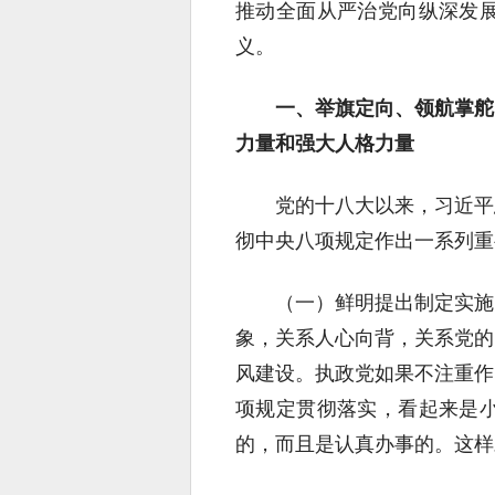
推动全面从严治党向纵深发
义。
一、举旗定向、领航掌舵
力量和强大人格力量
党的十八大以来，习近平
彻中央八项规定作出一系列重
（一）鲜明提出制定实施
象，关系人心向背，关系党的
风建设。执政党如果不注重作
项规定贯彻落实，看起来是
的，而且是认真办事的。这样