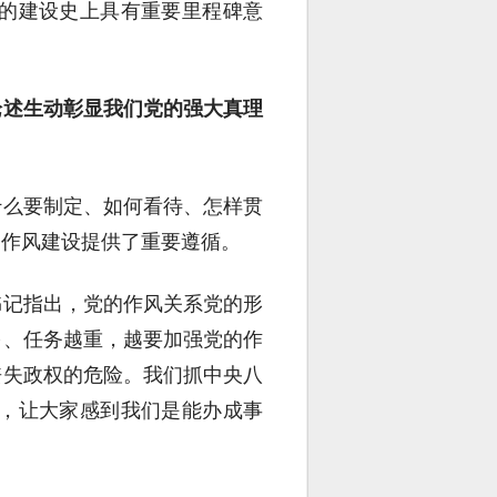
的建设史上具有重要里程碑意
论述生动彰显我们党的强大真理
什么要制定、如何看待、怎样贯
的作风建设提供了重要遵循。
书记指出，党的作风关系党的形
多、任务越重，越要加强党的作
丧失政权的危险。我们抓中央八
，让大家感到我们是能办成事