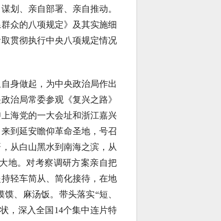
自谋划、亲自部署、亲自推动。
系群众的八项规定》及其实施细
听取贯彻执行中央八项规定情况
从自身做起，为中央政治局作出
央政治局常委参观《复兴之路》
仰上海党的一大会址和浙江嘉兴
，来到延安瞻仰革命圣地，号召
研，从白山黑水到南海之滨，从
大地。对考察调研方案亲自把
坚持轻车简从、简化接待，在地
馍馍、麻汤饭。带头落实“短、
状，深入全国14个集中连片特