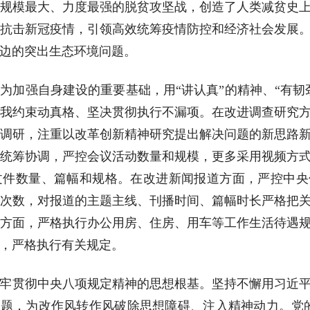
规模最大、力度最强的脱贫攻坚战，创造了人类减贫史
抗击新冠疫情，引领高效统筹疫情防控和经济社会发展
边的突出生态环境问题。
为加强自身建设的重要基础，用“讲认真”的精神、“有韧
我约束动真格、坚决贯彻执行不漏项。在改进调查研究
调研，注重以改革创新精神研究提出解决问题的新思路
统筹协调，严控会议活动数量和规模，更多采用视频方
文件数量、篇幅和规格。在改进新闻报道方面，严控中央
次数，对报道的主题主线、刊播时间、篇幅时长严格把
方面，严格执行办公用房、住房、用车等工作生活待遇
，严格执行有关规定。
牢贯彻中央八项规定精神的思想根基。坚持不懈用习近
问题，为改作风转作风破除思想障碍、注入精神动力。党