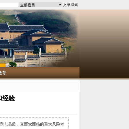
教育
和经验
意志品质，直面党面临的重大风险考