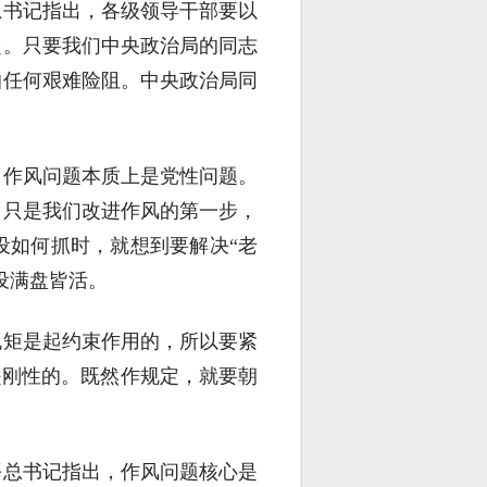
总书记指出，各级领导干部要以
起。只要我们中央政治局的同志
怕任何艰难险阻。中央政治局同
，作风问题本质上是党性问题。
，只是我们改进作风的第一步，
设如何抓时，就想到要解决“老
设满盘皆活。
规矩是起约束作用的，所以要紧
是刚性的。既然作规定，就要朝
平总书记指出，作风问题核心是