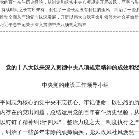
党的百年奋斗历史经验，从制定和落实中央八项规定开局破题，严字当头
、持续时间之长前所未有，刹住了一些长期没有刹住的歪风，纠治了一些
推动全面从严治党向纵深发展，开辟以伟大自我革命引领伟大社会革命新
习近平总书记关于深入贯彻中央八项规定精神……
党的十八大以来深入贯彻中央八项规定精神的成效和
中央党的建设工作领导小组
平同志为核心的党中央不忘初心、牢记使命，以强烈的
内存在的突出问题，总结运用党的百年奋斗历史经验，
以钉钉子精神纠治“四风”，整治力度之大、制度执行之
，纠治了一些多年未除的顽瘴痼疾，党风政风社风焕然