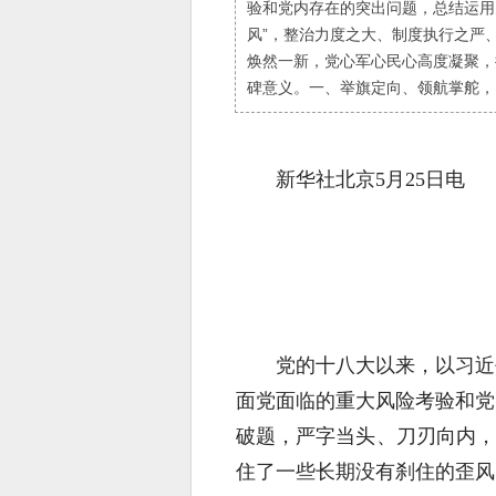
验和党内存在的突出问题，总结运用
风”，整治力度之大、制度执行之严
焕然一新，党心军心民心高度凝聚，
碑意义。一、举旗定向、领航掌舵，
新华社北京5月25日电
党的十八大以来，以习近
面党面临的重大风险考验和党
破题，严字当头、刀刃向内，
住了一些长期没有刹住的歪风