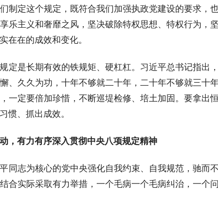
们制定这个规定，既符合我们加强执政党建设的要求，
享乐主义和奢靡之风，坚决破除特权思想、特权行为，
实在在的成效和变化。
规定是长期有效的铁规矩、硬杠杠。习近平总书记指出
懈、久久为功，十年不够就二十年，二十年不够就三十
，一定要倍加珍惜，不断巡堤检修、培土加固。要拿出
习惯、抓出成效。
动，有力有序深入贯彻中央八项规定精神
平同志为核心的党中央强化自我约束、自我规范，驰而
结合实际采取有力举措，一个毛病一个毛病纠治，一个