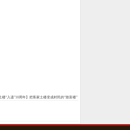
土楼“入遗”10周年】把客家土楼变成村民的“致富楼”