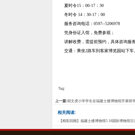
夏时令
15
：
00-17
：
30
冬时令
14
：
30-17
：
00
服务咨询电话：
0597--5206978
凭身份证入馆，免费参观；
讲解收费，需提前预约，具体咨询服
交通：乘坐
2
路车到客家博览园站下车
Tag:
上一篇:
胡文虎小学学生在福建土楼博物馆开展研
相关阅读:
·
【精彩回顾】福建土楼博物馆5.18国际博物馆日