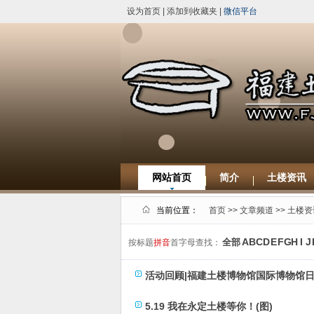
设为首页
|
添加到收藏夹
|
微信平台
网站首页
简介
土楼资讯
当前位置：
首页
>>
文章频道
>>
土楼资
A
B
C
D
E
F
G
H
I
J
全部
按标题
拼音
首字母查找：
活动回顾|福建土楼博物馆国际博物馆日
5.19 我在永定土楼等你！(图)