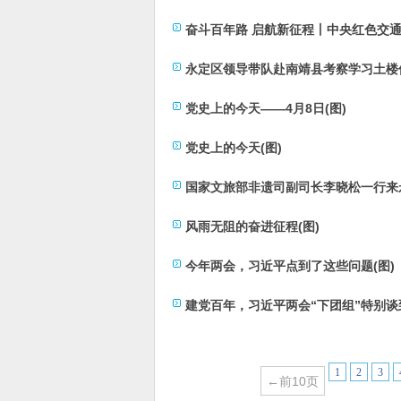
奋斗百年路 启航新征程丨中央红色交通
永定区领导带队赴南靖县考察学习土楼保
党史上的今天——4月8日(图)
党史上的今天(图)
国家文旅部非遗司副司长李晓松一行来永
风雨无阻的奋进征程(图)
今年两会，习近平点到了这些问题(图)
建党百年，习近平两会“下团组”特别谈
1
2
3
←前10页