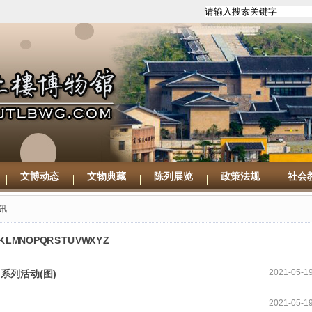
文博动态
文物典藏
陈列展览
政策法规
社会
讯
K
L
M
N
O
P
Q
R
S
T
U
V
W
X
Y
Z
2021-05-1
系列活动(图)
2021-05-1